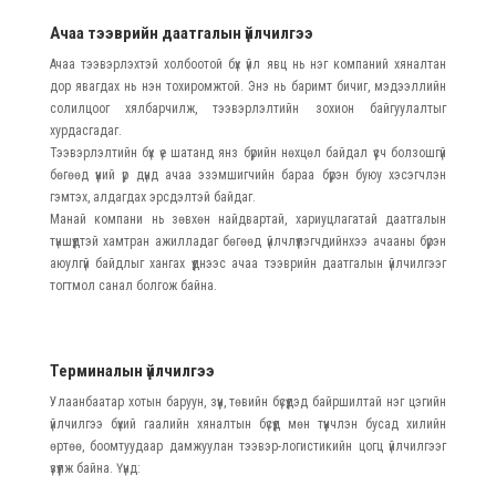
Ачаа тээврийн даатгалын үйлчилгээ
Ачаа тээвэрлэхтэй холбоотой бүх үйл явц нь нэг компаний хяналтан
дор явагдах нь нэн тохиромжтой. Энэ нь баримт бичиг, мэдээллийн
солилцоог хялбарчилж, тээвэрлэлтийн зохион байгуулалтыг
хурдасгадаг.
Тээвэрлэлтийн бүх үе шатанд янз бүрийн нөхцөл байдал үүсч болзошгүй
бөгөөд үүний үр дүнд ачаа эзэмшигчийн бараа бүрэн буюу хэсэгчлэн
гэмтэх, алдагдах эрсдэлтэй байдаг.
Манай компани нь зөвхөн найдвартай, хариуцлагатай даатгалын
түншүүдтэй хамтран ажилладаг бөгөөд үйлчлүүлэгчдийнхээ ачааны бүрэн
аюулгүй байдлыг хангах үүднээс ачаа тээврийн даатгалын үйлчилгээг
тогтмол санал болгож байна.
Терминалын үйлчилгээ
Улаанбаатар хотын баруун, зүүн, төвийн бүсүүдэд байршилтай нэг цэгийн
үйлчилгээ бүхий гаалийн хяналтын бүсүүд мөн түүнчлэн бусад хилийн
өртөө, боомтуудаар дамжуулан тээвэр-логистикийн цогц үйлчилгээг
үзүүлж байна. Үүнд: