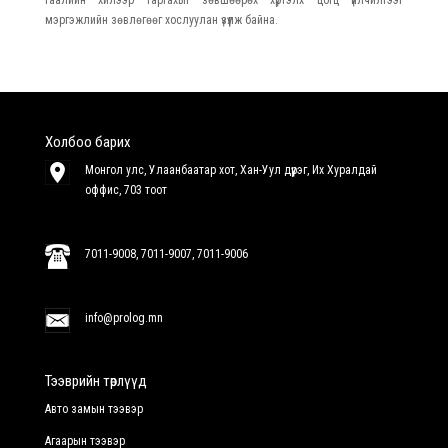
гаалийн хилээр гаргахыг зөвшөөрөх хүртэлх цогц үйлчилгээг
мэргэжлийн зөвлөгөөг хослуулан үзүүлж байна.
Холбоо барих
Монгол улс, Улаанбаатар хот, Хан-Уул дүүрэг, Их Хуралдай
оффис, 703 тоот
7011-9008
,
7011-9007
,
7011-9006
info@prolog.mn
Тээврийн төрлүүд
Авто замын тээвэр
Агаарын тээвэр