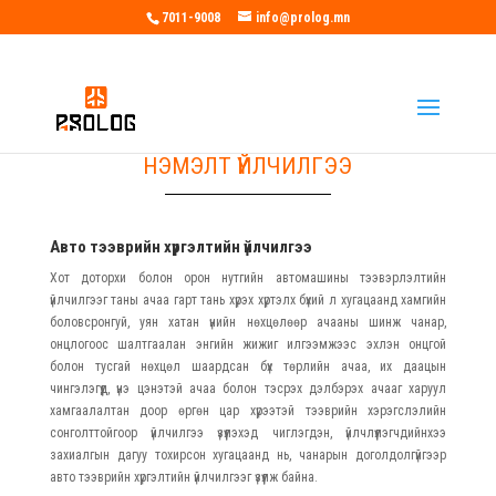
7011-9008
info@prolog.mn
НЭМЭЛТ ҮЙЛЧИЛГЭЭ
Авто тээврийн хүргэлтийн үйлчилгээ
Хот доторхи болон орон нутгийн автомашины тээвэрлэлтийн
үйлчилгээг таны ачаа гарт тань хүрэх хүртэлх бүхий л хугацаанд хамгийн
боловсронгуй, уян хатан үнийн нөхцөлөөр ачааны шинж чанар,
онцлогоос шалтгаалан энгийн жижиг илгээмжээс эхлэн онцгой
болон тусгай нөхцөл шаардсан бүх төрлийн ачаа, их даацын
чингэлэгүүд, үнэ цэнэтэй ачаа болон тэсрэх дэлбэрэх ачааг харуул
хамгаалалтан доор өргөн цар хүрээтэй тээврийн хэрэгслэлийн
сонголттойгоор үйлчилгээ үзүүлэхэд чиглэгдэн, үйлчлүүлэгчдийнхээ
захиалгын дагуу тохирсон хугацаанд нь, чанарын доголдолгүйгээр
авто тээврийн хүргэлтийн үйлчилгээг үзүүлж байна.