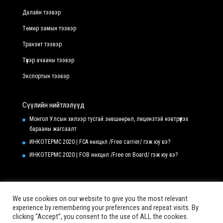
Далайн тээвэр
Төмөр замын тээвэр
Транзит тээвэр
Түүвэр ачааны тээвэр
Экспортын тээвэр
Сүүлийн нийтлэлүүд
Монгол Улсын хилээр тусгай зөвшөөрөл, лицензтэй нэвтрүүлэх
барааны жагсаалт
ИНКОТЕРМС 2020 | FCA нөхцөл /Free carrier/ гэж юу вэ?
ИНКОТЕРМС 2020 | FOB нөхцөл /Free on Board/ гэж юу вэ?
We use cookies on our website to give you the most relevant
experience by remembering your preferences and repeat visits. By
clicking “Accept”, you consent to the use of ALL the cookies.