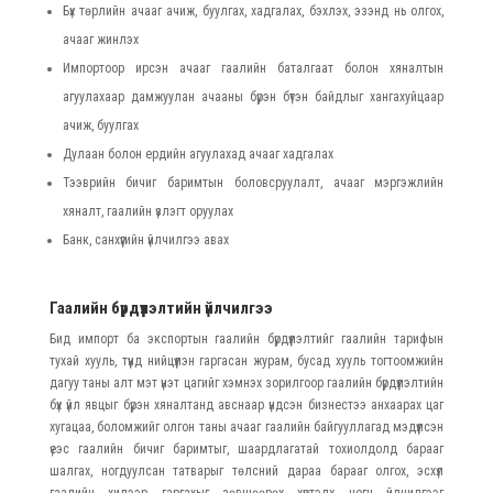
Бүх төрлийн ачааг ачиж, буулгах, хадгалах, бэхлэх, эзэнд нь олгох,
ачааг жинлэх
Импортоор ирсэн ачааг гаалийн баталгаат болон хяналтын
агуулахаар дамжуулан ачааны бүрэн бүтэн байдлыг хангахуйцаар
ачиж, буулгах
Дулаан болон ердийн агуулахад ачааг хадгалах
Тээврийн бичиг баримтын боловсруулалт, ачааг мэргэжлийн
хяналт, гаалийн үзлэгт оруулах
Банк, санхүүгийн үйлчилгээ авах
Гаалийн бүрдүүлэлтийн үйлчилгээ
Бид импорт ба экспортын гаалийн бүрдүүлэлтийг гаалийн тарифын
тухай хууль, түүнд нийцүүлэн гаргасан журам, бусад хууль тогтоомжийн
дагуу таны алт мэт үнэт цагийг хэмнэх зорилгоор гаалийн бүрдүүлэлтийн
бүх үйл явцыг бүрэн хяналтанд авснаар үндсэн бизнестээ анхаарах цаг
хугацаа, боломжийг олгон таны ачааг гаалийн байгууллагад мэдүүлсэн
үеэс гаалийн бичиг баримтыг, шаардлагатай тохиолдолд барааг
шалгах, ногдуулсан татварыг төлсний дараа барааг олгох, эсхүл